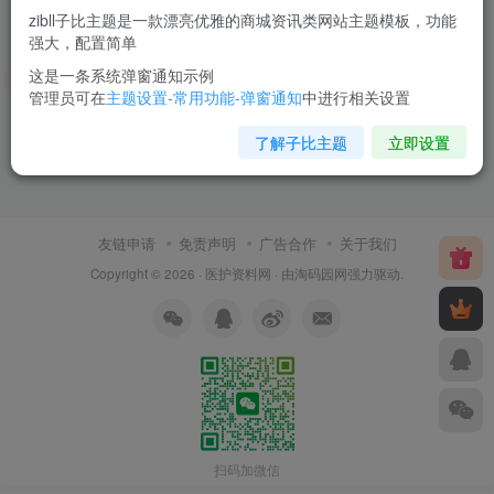
zibll子比主题是一款漂亮优雅的商城资讯类网站主题模板，功能
强大，配置简单
未分类
6天前
0
这是一条系统弹窗通知示例
管理员可在
主题设置-常用功能-弹窗通知
中进行相关设置
了解子比主题
立即设置
友链申请
免责声明
广告合作
关于我们
Copyright © 2026 ·
医护资料网
· 由
淘码园网
强力驱动.
扫码加微信