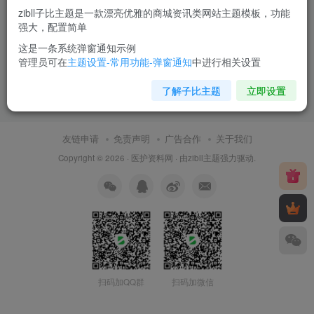
登录
注册
zibll子比主题是一款漂亮优雅的商城资讯类网站主题模板，功能
强大，配置简单
这是一条系统弹窗通知示例
管理员可在
主题设置-常用功能-弹窗通知
中进行相关设置
了解子比主题
立即设置
友链申请
免责声明
广告合作
关于我们
Copyright © 2026 ·
医护资料网
· 由
zibll主题
强力驱动.
扫码加QQ群
扫码加微信